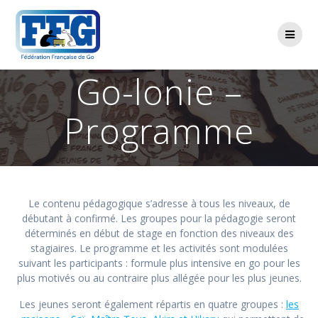
Passer
au
contenu
Go-lonie –
Programme
Le contenu pédagogique s’adresse à tous les niveaux, de
débutant à confirmé. Les groupes pour la pédagogie seront
déterminés en début de stage en fonction des niveaux des
stagiaires. Le programme et les activités sont modulées
suivant les participants : formule plus intensive en go pour les
plus motivés ou au contraire plus allégée pour les plus jeunes.
Les jeunes seront également répartis en quatre groupes :
les