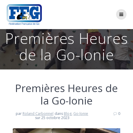
Passer
au
contenu
Premières Heures
de la Go-lonie
Premières Heures de
la Go-lonie
par
Roland Carbonnel
dans
Blog
,
Go-lonie
0
sur 25 octobre 2023