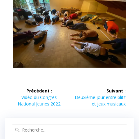
Navigation
Précédent :
Suivant :
de
Article
Article
Vidéo du Congrès
Deuxième jour entre blitz
précédent :
suivant :
National Jeunes 2022
et jeux musicaux
l’article
Recherche
pour