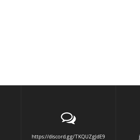
https://discord.gg/TKQUZgJdE9