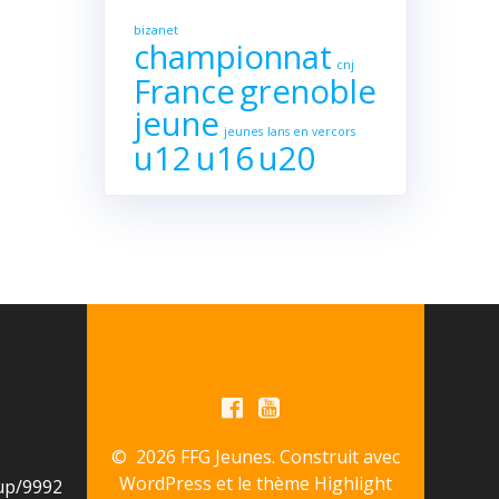
bizanet
championnat
cnj
France
grenoble
jeune
jeunes
lans en vercors
u12
u16
u20
© 2026 FFG Jeunes. Construit avec
WordPress et le thème
Highlight
up/9992